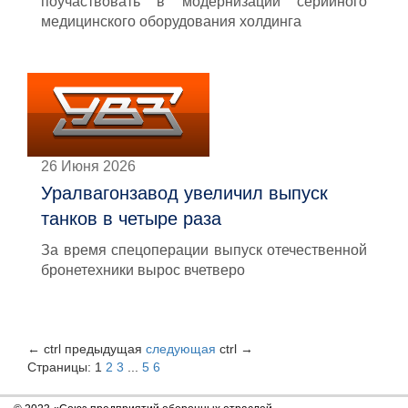
поучаствовать в модернизации серийного
медицинского оборудования холдинга
26 Июня 2026
Уралвагонзавод увеличил выпуск
танков в четыре раза
За время спецоперации выпуск отечественной
бронетехники вырос вчетверо
←
ctrl
предыдущая
следующая
ctrl
→
Страницы:
1
2
3
...
5
6