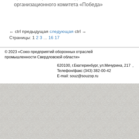
организационного комитета «Победа»
←
ctrl
предыдущая
следующая
ctrl
→
Страницы:
1
2
3
...
16
17
© 2023 «Союз предприятий оборонных отраслей
промышленности Свердловской области»
620100, г.Екатеринбург, ул.Мичурина, 217 ,
Телефон/факс (343) 382-00-42
E-mail: souz@souzop.ru