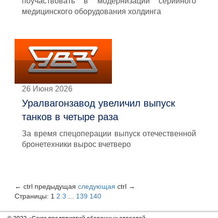
поучаствовать в модернизации серийного
медицинского оборудования холдинга
26 Июня 2026
Уралвагонзавод увеличил выпуск
танков в четыре раза
За время спецоперации выпуск отечественной
бронетехники вырос вчетверо
←
ctrl
предыдущая
следующая
ctrl
→
Страницы:
1
2
3
...
139
140