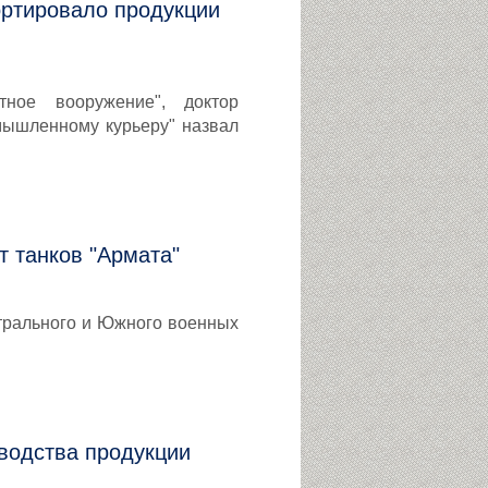
ортировало продукции
тное вооружение", доктор
мышленному курьеру" назвал
т танков "Армата"
трального и Южного военных
водства продукции