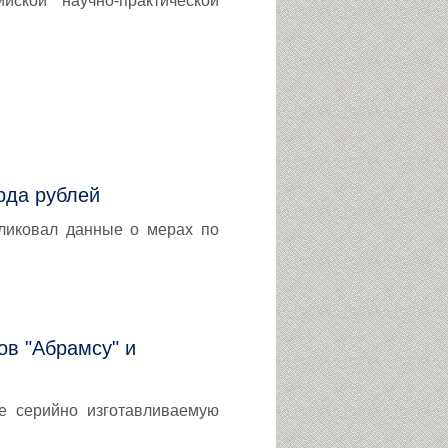
йской научно-практической
рда рублей
бликовал данные о мерах по
ов "Абрамсу" и
е серийно изготавливаемую