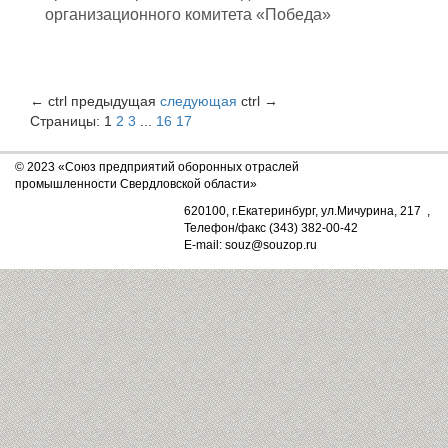
организационного комитета «Победа»
←
ctrl
предыдущая
следующая
ctrl
→
Страницы:
1
2
3
...
16
17
© 2023 «Союз предприятий оборонных отраслей
промышленности Свердловской области»
620100, г.Екатеринбург, ул.Мичурина, 217 ,
Телефон/факс (343) 382-00-42
E-mail: souz@souzop.ru