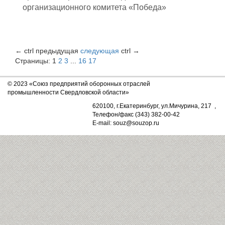
организационного комитета «Победа»
←
ctrl
предыдущая
следующая
ctrl
→
Страницы:
1
2
3
...
16
17
© 2023 «Союз предприятий оборонных отраслей
промышленности Свердловской области»
620100, г.Екатеринбург, ул.Мичурина, 217 ,
Телефон/факс (343) 382-00-42
E-mail: souz@souzop.ru