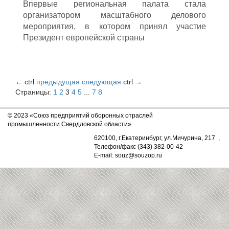
Впервые региональная палата стала
организатором масштабного делового
мероприятия, в котором принял участие
Президент европейской страны
←
ctrl
предыдущая
следующая
ctrl
→
Страницы:
1
2
3
4
5
...
7
8
© 2023 «Союз предприятий оборонных отраслей
промышленности Свердловской области»
620100, г.Екатеринбург, ул.Мичурина, 217 ,
Телефон/факс (343) 382-00-42
E-mail: souz@souzop.ru