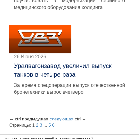
поучаствовать в модернизации серийного
медицинского оборудования холдинга
26 Июня 2026
Уралвагонзавод увеличил выпуск
танков в четыре раза
За время спецоперации выпуск отечественной
бронетехники вырос вчетверо
←
ctrl
предыдущая
следующая
ctrl
→
Страницы:
1
2
3
...
5
6