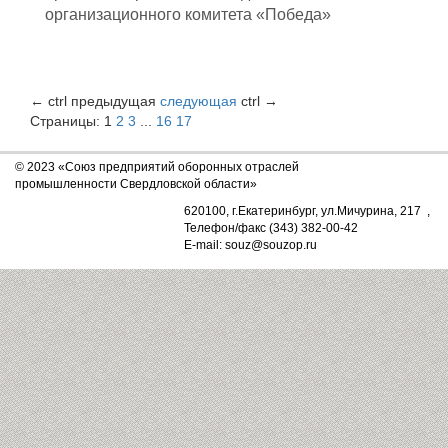
организационного комитета «Победа»
←
ctrl
предыдущая
следующая
ctrl
→
Страницы:
1
2
3
...
16
17
© 2023 «Союз предприятий оборонных отраслей
промышленности Свердловской области»
620100, г.Екатеринбург, ул.Мичурина, 217 ,
Телефон/факс (343) 382-00-42
E-mail: souz@souzop.ru